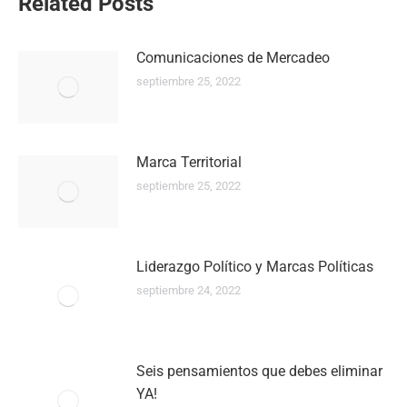
Navegación
Related Posts
entre
Comunicaciones de Mercadeo
publicaciones
septiembre 25, 2022
Marca Territorial
septiembre 25, 2022
Liderazgo Político y Marcas Políticas
septiembre 24, 2022
Seis pensamientos que debes eliminar
YA!