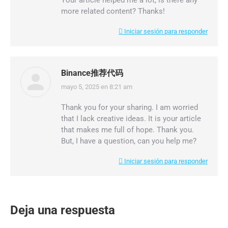
Your article helped me a lot, is there any
more related content? Thanks!
Iniciar sesión para responder
Binance推荐代码
mayo 5, 2025 en 8:21 am
dice:
Thank you for your sharing. I am worried
that I lack creative ideas. It is your article
that makes me full of hope. Thank you.
But, I have a question, can you help me?
Iniciar sesión para responder
Deja una respuesta