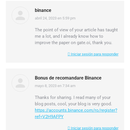
binance
abril 24, 2023 en 5:59 pm
dice:
The point of view of your article has taught
me a lot, and I already know how to
improve the paper on gate.oi, thank you.
Iniciar sesión para responder
Bonus de recomandare Binance
mayo 8, 2023 en 7:34 am
dice:
Thanks for sharing. I read many of your
blog posts, cool, your blog is very good.
https://accounts.binance.com/ro/register?
ref=V2H9AFPY
Iniciar sesión para responder