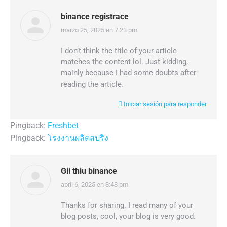
binance registrace
marzo 25, 2025 en 7:23 pm
dice:
I don’t think the title of your article
matches the content lol. Just kidding,
mainly because I had some doubts after
reading the article.
Iniciar sesión para responder
Pingback:
Freshbet
Pingback:
โรงงานผลิตสปริง
Gii thiu binance
abril 6, 2025 en 8:48 pm
dice:
Thanks for sharing. I read many of your
blog posts, cool, your blog is very good.