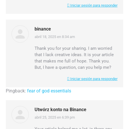
Iniciar sesión para responder
binance
abril 18, 2025 en 8:34 am
dice:
Thank you for your sharing. I am worried
that I lack creative ideas. It is your article
that makes me full of hope. Thank you.
But, I have a question, can you help me?
Iniciar sesión para responder
Pingback:
fear of god essentials
Utwórz konto na Binance
abril 25, 2025 en 6:39 pm
dice: