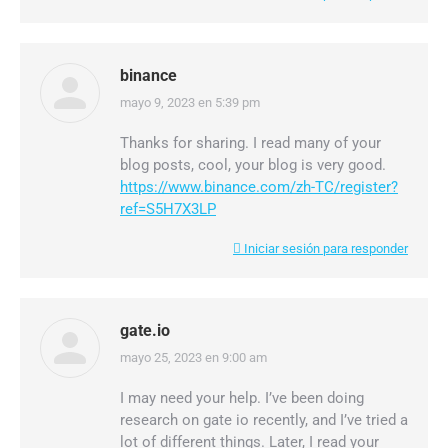
binance
mayo 9, 2023 en 5:39 pm
dice:
Thanks for sharing. I read many of your
blog posts, cool, your blog is very good.
https://www.binance.com/zh-TC/register?
ref=S5H7X3LP
Iniciar sesión para responder
gate.io
mayo 25, 2023 en 9:00 am
dice:
I may need your help. I’ve been doing
research on gate io recently, and I’ve tried a
lot of different things. Later, I read your