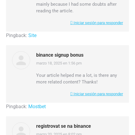
mainly because I had some doubts after
reading the article.
Iniciar sesión para responder
Pingback:
Site
binance signup bonus
marzo 18, 2025 en 1:56 pm
dice:
Your article helped me a lot, is there any
more related content? Thanks!
Iniciar sesión para responder
Pingback:
Mostbet
registrovat se na binance
marzo 20, 2025 en 8:02 pm