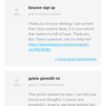
binance sign up
junio 5, 2023 en 8:24 am
dice:
Thank you for your shening. I am worried
that I lack creative ideas. It is your enticle
that makes me full of hope. Thank you.
But, I have a question, can you help me?
https://www.binance.com/en/register?
ref=P9L9FQKY
Iniciar sesión para responder
gateio güvenilir mi
junio 17, 2023 en 10:06 pm
dice:
This article opened my eyes, I can feel your
mood, your thoughts, it seems very
wonderful. I hope to see more articles like