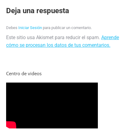
Navegación
Deja una respuesta
entre
Debes
Iniciar Sesión
para publicar un comentario.
proyectos
Este sitio usa Akismet para reducir el spam.
Aprende
cómo se procesan los datos de tus comentarios.
Centro de videos