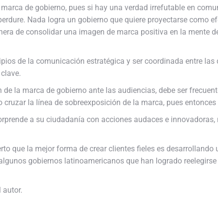
la marca de gobierno, pues si hay una verdad irrefutable en com
erdure. Nada logra un gobierno que quiere proyectarse como efect
nera de consolidar una imagen de marca positiva en la mente d
ios de la comunicación estratégica y ser coordinada entre las di
 clave.
ón de la marca de gobierno ante las audiencias, debe ser frecue
 cruzar la línea de sobreexposición de la marca, pues entonces 
sorprende a su ciudadanía con acciones audaces e innovadoras, 
o que la mejor forma de crear clientes fieles es desarrollando
o algunos gobiernos latinoamericanos que han logrado reelegirs
 autor.