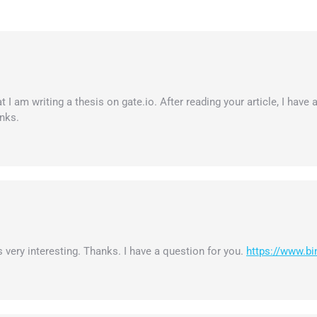
I am writing a thesis on gate.io. After reading your article, I have a
nks.
very interesting. Thanks. I have a question for you.
https://www.b