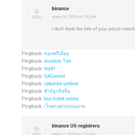
binance
enero 30, 2025 en 7:32 pm
dice:
I don’t think the title of your article mat
Pingback:
ของพรีเมี่ยม
Pingback:
Aviation Tire
Pingback:
toybf
Pingback:
SAGames
Pingback:
vakantie umbrie
Pingback:
ทัวร์ธุรกิจจีน
Pingback:
bus ticket online
Pingback:
เว็บตรงฝากถอนง่าย
binance US-registrera
marzo 2, 2025 en 7:15 pm