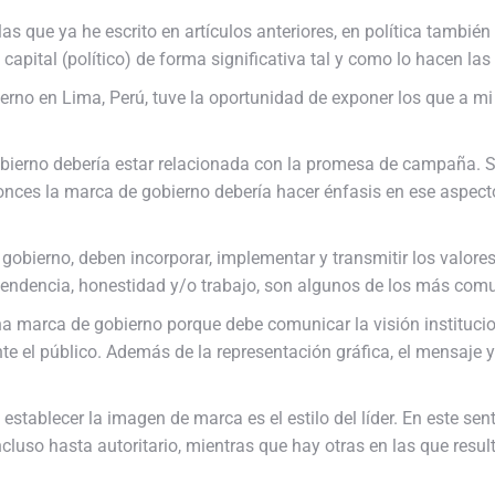
 las que ya he escrito en artículos anteriores, en política tambié
capital (político) de forma significativa tal y como lo hacen la
erno en Lima, Perú, tuve la oportunidad de exponer los que a 
ierno debería estar relacionada con la promesa de campaña. Si
entonces la marca de gobierno debería hacer énfasis en ese aspec
gobierno, deben incorporar, implementar y transmitir los valores p
dependencia, honestidad y/o trabajo, son algunos de los más com
na marca de gobierno porque debe comunicar la visión instituci
te el público. Además de la representación gráfica, el mensaje 
establecer la imagen de marca es el estilo del líder. En este sen
cluso hasta autoritario, mientras que hay otras en las que resul