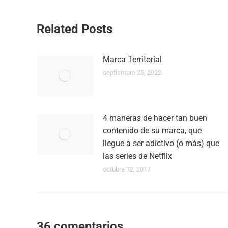
Navegación
Related Posts
entre
Marca Territorial
publicaciones
septiembre 25, 2022
4 maneras de hacer tan buen
contenido de su marca, que
llegue a ser adictivo (o más) que
las series de Netflix
octubre 12, 2017
36 comentarios