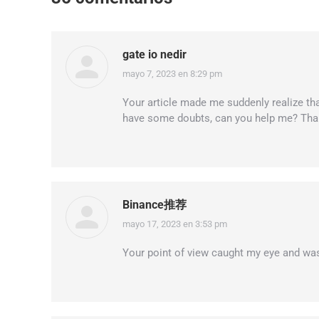
gate io nedir
mayo 7, 2023 en 8:29 pm
dice:
Your article made me suddenly realize that 
have some doubts, can you help me? Tha
Binance推荐
mayo 17, 2023 en 3:53 pm
dice:
Your point of view caught my eye and was 