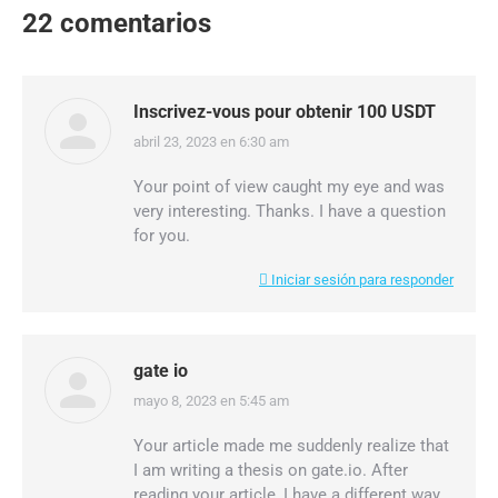
22 comentarios
Inscrivez-vous pour obtenir 100 USDT
abril 23, 2023 en 6:30 am
dice:
Your point of view caught my eye and was
very interesting. Thanks. I have a question
for you.
Iniciar sesión para responder
gate io
mayo 8, 2023 en 5:45 am
dice:
Your article made me suddenly realize that
I am writing a thesis on gate.io. After
reading your article, I have a different way