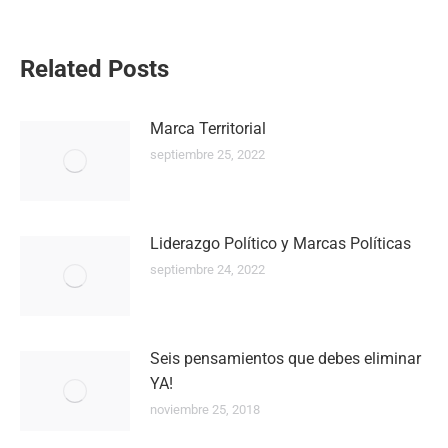
Navegación
Related Posts
entre
Marca Territorial
publicaciones
septiembre 25, 2022
Liderazgo Político y Marcas Políticas
septiembre 24, 2022
Seis pensamientos que debes eliminar
YA!
noviembre 25, 2018