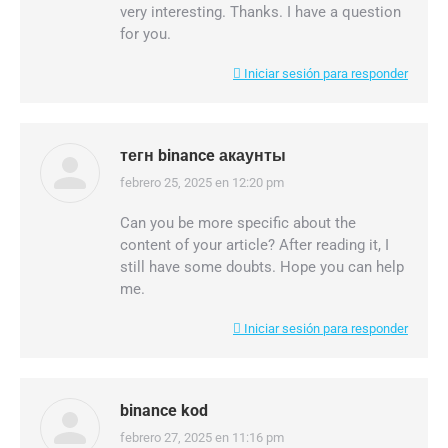
very interesting. Thanks. I have a question
for you.
Iniciar sesión para responder
тегн binance акаунты
febrero 25, 2025 en 12:20 pm
dice:
Can you be more specific about the
content of your article? After reading it, I
still have some doubts. Hope you can help
me.
Iniciar sesión para responder
binance kod
febrero 27, 2025 en 11:16 pm
dice: