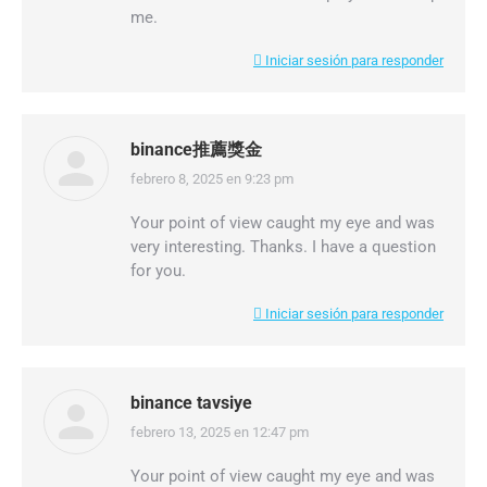
me.
Iniciar sesión para responder
binance推薦獎金
febrero 8, 2025 en 9:23 pm
dice:
Your point of view caught my eye and was
very interesting. Thanks. I have a question
for you.
Iniciar sesión para responder
binance tavsiye
febrero 13, 2025 en 12:47 pm
dice:
Your point of view caught my eye and was