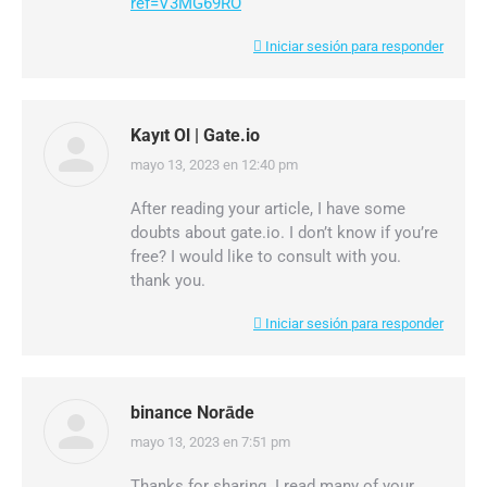
ref=V3MG69RO
Iniciar sesión para responder
Kayıt Ol | Gate.io
mayo 13, 2023 en 12:40 pm
dice:
After reading your article, I have some
doubts about gate.io. I don’t know if you’re
free? I would like to consult with you.
thank you.
Iniciar sesión para responder
binance Norāde
mayo 13, 2023 en 7:51 pm
dice:
Thanks for sharing. I read many of your