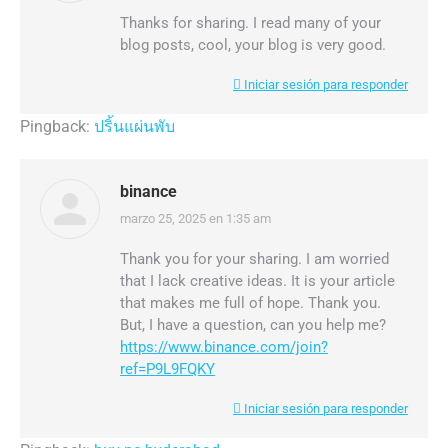
Thanks for sharing. I read many of your
blog posts, cool, your blog is very good.
Iniciar sesión para responder
Pingback:
ปริ้นแผ่นพับ
binance
marzo 25, 2025 en 1:35 am
dice:
Thank you for your sharing. I am worried
that I lack creative ideas. It is your article
that makes me full of hope. Thank you.
But, I have a question, can you help me?
https://www.binance.com/join?
ref=P9L9FQKY
Iniciar sesión para responder