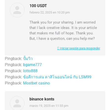
100 USDT
febrero 22, 2025 en 10:20 pm
dice:
Thank you for your sharing. I am worried
that I lack creative ideas. It is your article
that makes me full of hope. Thank you.
But, I have a question, can you help me?
Iniciar sesión para responder
Pingback:
ปั้มวิว
Pingback:
bgame777
Pingback:
lotto888
Pingback:
ข้อดีการเล่น คาสิโนออนไลน์ กับ LSM99
Pingback:
Mostbet casino
binance konts
marzo 19, 2025 en 11:55 pm
dice: