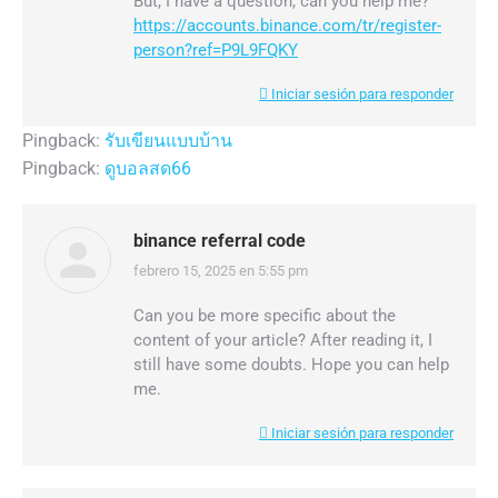
But, I have a question, can you help me?
https://accounts.binance.com/tr/register-
person?ref=P9L9FQKY
Iniciar sesión para responder
Pingback:
รับเขียนแบบบ้าน
Pingback:
ดูบอลสด66
binance referral code
febrero 15, 2025 en 5:55 pm
dice:
Can you be more specific about the
content of your article? After reading it, I
still have some doubts. Hope you can help
me.
Iniciar sesión para responder