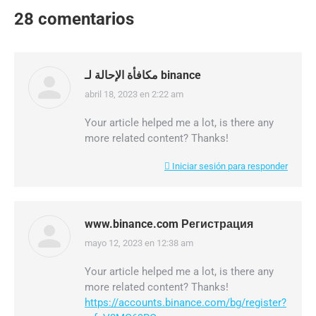
28 comentarios
مكافأة الإحالة لـ binance
abril 18, 2023 en 2:22 am
dice:
Your article helped me a lot, is there any
more related content? Thanks!
Iniciar sesión para responder
www.binance.com Регистрация
mayo 12, 2023 en 12:38 am
dice:
Your article helped me a lot, is there any
more related content? Thanks!
https://accounts.binance.com/bg/register?