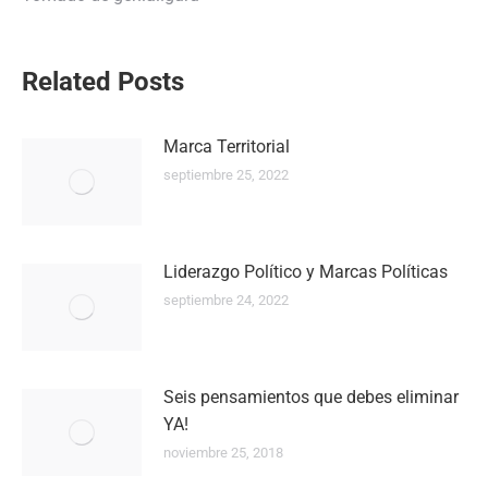
Navegación
Related Posts
entre
Marca Territorial
publicaciones
septiembre 25, 2022
Liderazgo Político y Marcas Políticas
septiembre 24, 2022
Seis pensamientos que debes eliminar
YA!
noviembre 25, 2018