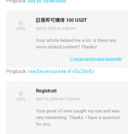
Pingback:
buy pc hyderabad
註冊即可獲得 100 USDT
abril 5, 2025 en 3:54 am
dice:
Your article helped me a lot, is there any
more related content? Thanks!
Iniciar sesión para responder
Pingback:
เทคนิคแทงบอลสด ทำเงินได้จริง
Registrati
abril 10, 2025 en 12:54 am
dice:
Your point of view caught my eye and was
very interesting. Thanks. I have a question
for you.