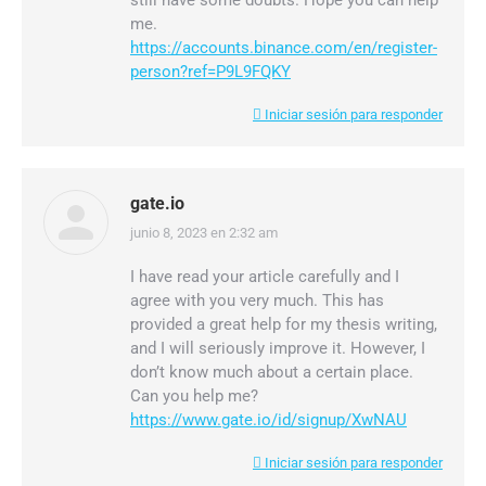
still have some doubts. Hope you can help
me.
https://accounts.binance.com/en/register-
person?ref=P9L9FQKY
Iniciar sesión para responder
gate.io
junio 8, 2023 en 2:32 am
dice:
I have read your article carefully and I
agree with you very much. This has
provided a great help for my thesis writing,
and I will seriously improve it. However, I
don’t know much about a certain place.
Can you help me?
https://www.gate.io/id/signup/XwNAU
Iniciar sesión para responder